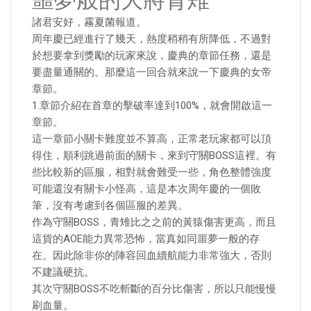
噩夢般的大將青雉
諸君安好，霧夏菌報道。
周年慶已經進行了幾天，熱度稍稍有所降低，不過對
於想要拿到獎勵的玩家來說，慶典的章節任務，還是
要盡量通關的。那麼這一回合就來說一下慶典的女帝
章節。
1.章節介紹在首章的擊破率達到100%，就會開啟這一
章節。
這一章節小關卡難度並不算高，正常老玩家都可以頂
得住，順利跳過前面的關卡，來到守關BOSS這裡。有
些比較新的區服，相對就會難受一些，角色整體強度
可能還沒有關卡小怪高，這是本次周年慶的一個敗
筆，沒有考慮到各個區服的差異。
作為守關BOSS，青雉比之之前的黃猿傷害更高，而且
這貨的AOE能力異常恐怖，當真如同噩夢一般的存
在。因此除非你的陣容回血續航能力非常強大，否則
不建議硬抗。
其次守關BOSS不吃斬斷的百分比傷害，所以只能慢慢
刷血量。