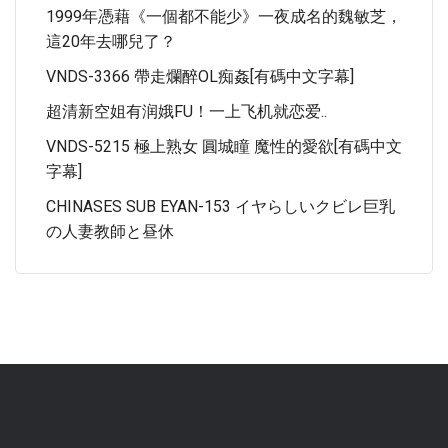
1999年憑藉《一個都不能少》一夜成名的魏敏芝，
這20年去哪兒了？
VNDS-3366 帶走爛醉OL痴姦[有碼中文字幕]
超清新空姐有润娥FU！一上飞机就恋爱..
VNDS-5215 極上熟女 圓城瞳 魔性的愛欲[有碼中文
字幕]
CHINASES SUB EYAN-153 イヤらしいクビレ巨乳
の人妻教師と昼休