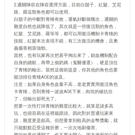
2.通關陣容在陣容選擇方面，目前白鬍子、紅髮、艾尼
路、羅這類角色都可以使用。
白鬍子的中斷對青雉有效，運氣好斷個幾次，通關的
難度自然也就降低了。其次就是一些復活類的角色，
紅髮、艾尼路、羅等等，都可以用復活機制卡青雉的
技能，紅髮本次表現不錯，有三次復活的機會，且奧
義傷害相當強勁。
當然，也有玩家再次把甚平掏出來了，鎖血機制配合
自身的續航，再帶上個奶媽（鬼醫優選），硬是頂住
了青雉的輸出。當然這個前提是，你其他的角色也要
能頂得住青雉AOE的波及。
注意：如果自身角色血量不高，老老實實用復活角色
卡青雉，否則青雉一波波AOE下來，肉坦的確抗住
了，但輸出卻死光了。
想要一次性打掉青雉的難度比較大，就算是諸多高
玩，也很容易在這裡栽跟頭。因此對於普通玩家來
說，難度更是頗高。但想要拿到較高的金幣獎勵，就
只能默默忍受這種折磨，一次次地刷傷害。