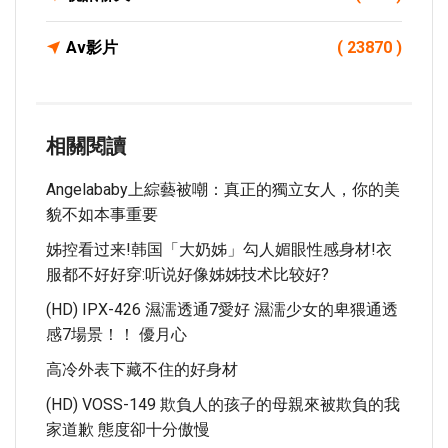
Av影片
( 23870 )
相關閱讀
Angelababy上綜藝被嘲：真正的獨立女人，你的美
貌不如本事重要
姊控看过来!韩国「大奶姊」勾人媚眼性感身材!衣
服都不好好穿:听说好像姊姊技术比较好?
(HD) IPX-426 濕濡透通7愛好 濕濡少女的卑猥通透
感7場景！！ 優月心
高冷外表下藏不住的好身材
(HD) VOSS-149 欺負人的孩子的母親來被欺負的我
家道歉 態度卻十分傲慢