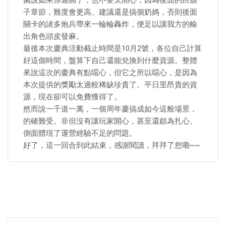
菌說如果你通關了，也不要太開心，因為後面的白鬍
子章節，難度會更高。建議還是搞個奶媽，否則後面
關卡的諸多炮兵帶來一輪輪轟炸，便足以讓我方的輸
出角色頭皮發麻。
最後本次慶典活動截止時間是10月2號，各位自己計算
好這個時間，盤算下自己還能兌換到什麼資源。整體
來說這次的慶典有點噁心，但它之所以噁心，是因為
本次提供的獎勵太過較稀缺珍貴了。平日里昂貴的資
源，現在卻可以免費獲得了。
然而說一千道一萬，一個周年慶搞成如今這般場景，
的確難受。非但沒有讓玩家開心，甚至還頗為扎心。
側面體現了運營經驗不足的問題。
好了，這一回合到此結束，感謝閱讀，拜拜了您嘞~~