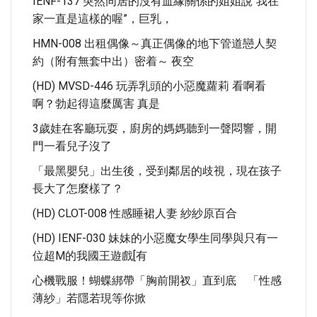
IENF-137 突然同居的沒有血緣關係的姐姐說“我在
家一直是這樣的喔”，巨乳，
HMN-008 出租偶像～真正偶像的地下管道戀人契
約（附有無套中出）密着～ 夜空
(HD) MVSD-446 玩弄乳頭的小惡魔蘿莉 看啊看
啊？勃起得這麼厲害 真是
3歲娃在客廳玩耍，廚房的媽媽聽到一聲悶響，開
門一看兒子沒了
「最黑嬰兒」出生後，受到鄰居的歧視，現在孩子
長大了怎麼樣了？
(HD) CLOT-008 性感睡裙人妻 紗紗原百合
(HD) IENF-030 妹妹的小惡魔女學生同學與只有一
位超M的我國王遊戲[有
心機戰服！蝴蝶綁帶「胸前開衩」直到底 「性感
薄紗」若隱若現等你掀