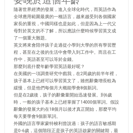
要晚於這個年齡
隨著世界經濟的發展，進入全球化時代，而英語作為
全球應用範圍最廣的一種語言，越來越受到各個國家
家長的重視，中國同樣也是如此，但是因為上一代父
母對於英文的不了解，所以應該什麼時候學習英文成
了一個重大難題。
英文將來會陪伴孩子走過從小學到大學的所有學習歷
程，甚至在之後的生活中會帶入到工作中。而且在工
作中，英語甚至可以等於金錢。
那麼到底什麼年齡學習英語最好呢？
在美國的一項調查研究中戲我，在2周歲的前半年裡，
孩子基本上已經可以學習英文了，雖然辭彙增長較為
緩慢，但是他們每個月大概能學會8個新詞。
但是在2歲後，孩子的辭彙量開始迅速發展。到6歲
時，一般的孩子基本上已經掌握了14000個單詞。假設
辭彙的發展大約在18個月以後才真正開始，那麼平均
每天要學會9個新單詞。
外國的語言學家蒙特梭利曾說過：孩子的語言敏感期
是0-6歲，這個階段正是孩子的英語啟蒙的關鍵期，最