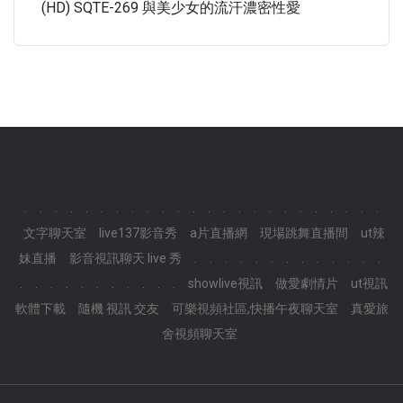
(HD) SQTE-269 與美少女的流汗濃密性愛
.
.
.
.
.
.
.
.
.
.
.
.
.
.
.
.
.
.
.
.
.
.
.
.
文字聊天室
live137影音秀
a片直播網
現場跳舞直播間
ut辣
妹直播
影音視訊聊天 live 秀
.
.
.
.
.
.
.
.
.
.
.
.
.
.
.
.
.
.
.
.
.
.
.
.
showlive視訊
做愛劇情片
ut視訊
軟體下載
隨機 視訊 交友
可樂視頻社區,快播午夜聊天室
真愛旅
舍視頻聊天室