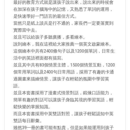
最好的教育方式就是讓孩子說出來，說出來的時候會
在加深在孩子腦海中的記憶，又熟悉了單詞的運用，
是快速學好一門語言的最佳方式。
當然只是紙上談兵是行不通的，家長們一定要落實到
實際當中去。
並且可以給孩子多聽廣播，多看繪本。
說到繪本，我在這裡給大家推薦一個英文啟蒙繪本。
這個繪本中共有2400條句子以及1200個單詞，日常生
活中的英語裡面都有描寫。
並且其中共有83個情景主體，1500個情景互動，1200
個常用單詞以及2400句日常用語，採用了有趣的卡通
過圖畫來描繪情景，讓孩子在輕鬆的氛圍中學習英
語。
並且本套書採用了漫畫式情景對話，鍛煉口語能力，
簡單有趣的對話可以讓孩子身臨其境的學習英語，輕
鬆快樂的掌握知識。
而且本套書採用中英雙語對照，讓孩子輕鬆認知中英
雙語每日辭彙。
雖然39一冊的書可能有點貴，但是如果能運用到孩子