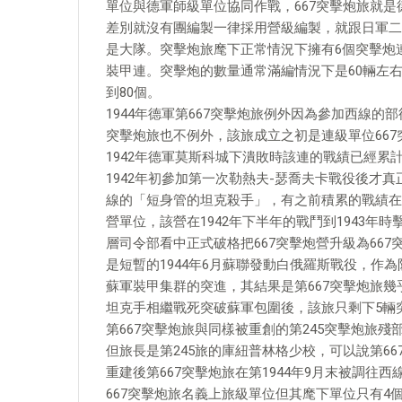
單位與德軍師級單位協同作戰，667突擊炮旅就
差別就沒有團編製一律採用營級編製，就跟日軍二
是大隊。突擊炮旅麾下正常情況下擁有6個突擊炮
裝甲連。突擊炮的數量通常滿編情況下是60輛左
到80個。
1944年德軍第667突擊炮旅例外因為參加西線的
突擊炮旅也不例外，該旅成立之初是連級單位667
1942年德軍莫斯科城下潰敗時該連的戰績已經累
1942年初參加第一次勒熱夫-瑟喬夫卡戰役後才
線的「短身管的坦克殺手」，有之前積累的戰績在1
營單位，該營在1942年下半年的戰鬥到1943年時
層司令部看中正式破格把667突擊炮營升級為66
是短暫的1944年6月蘇聯發動白俄羅斯戰役，作
蘇軍裝甲集群的突進，其結果是第667突擊炮旅
坦克手相繼戰死突破蘇軍包圍後，該旅只剩下5輛突
第667突擊炮旅與同樣被重創的第245突擊炮旅殘
但旅長是第245旅的庫紐普林格少校，可以說第6
重建後第667突擊炮旅在第1944年9月末被調
667突擊炮旅名義上旅級單位但其麾下單位只有4