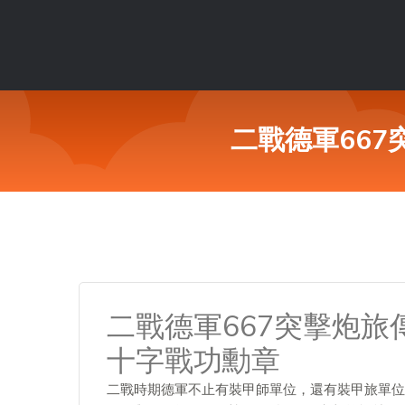
二戰德軍66
二戰德軍667突擊炮
十字戰功勳章
二戰時期德軍不止有裝甲師單位，還有裝甲旅單位