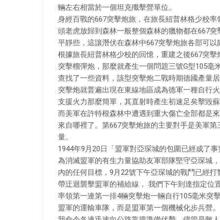
輛左右相當於一個坦克殲擊營單位。
身經百戰的667突擊炮旅，在旅長紐普林格少校
頭老虎放歸到森林一般整個森林的獵物都在667
平靜些，這讓潛伏在森林中667突擊炮旅各部可以
根據旅長紐普林格少校的回憶，重建之後667突擊炮
突擊榴彈炮，那麼就產生一個問題三號G型105毫
查找了一些資料，該型突擊炮二戰時期德國產量居然達
突擊炮就普遍出現在東線地區成為德軍一種自行火
支援火力那麼簡單，其直射時產生初速足矣擊毀蘇
而美軍在許特根森林中遭遇到重大傷亡全部都是來
來自哪裡了。第667突擊炮旅的主要對手是美軍
量。
1944年9月20日「盟軍對亞琛城的包圍已經成
為消滅盟軍的有生力量協助友軍部隊堅守亞琛城，
內的任何目標，9月22號下午亞琛城的戰鬥已經
帶迂迴襲擊盟軍的補給線， 我們下午到達指定位
率領第一連第一排4輛突擊炮一輛自行105毫米
盟軍的運輸車隊，而是盟軍第一個機械化步兵營。
我命令各連迅速向公路靠攏準備伏擊，儘管是敵人