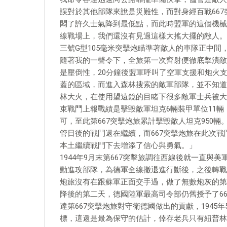
誤對於其他部隊來說是災難性，而對身經百戰66
悶了許久士氣降到最低點，而此時盟軍的這個機械
線戰場上，我們還沒有見過這樣大搖大擺的敵人。
三號G型105毫米突擊炮瞄準著敵人的車隊正中
隨著我的一聲令下，全旅第一次齊射便徹底擊潰敵
是壓倒性，20分鐘後盟軍呼叫了空軍支援和炮火支
蓋的區域，而進入森林搜索的敵軍部隊，並不知道
林大火，在使用望遠鏡的目睹下很多敵軍士兵被大
束戰鬥上報戰績是擊毀敵軍坦克6輛裝甲單位11
可，至此第667突擊炮旅累計擊毀敵人坦克950
管日後的戰鬥還在繼續，而667突擊炮旅在此次
本土繼續戰鬥下去增添了信心與勇氣。」
1944年9月末第667突擊旅調往西線後就一直
動進攻部隊，為德軍全線撤退進行斷後，之後轉戰
炮旅沒有在跟蘇軍正面交手過，做了無數炮灰的第66
降後的第二天，德國陸軍最高司令部仍舊授予了6
達第667突擊炮旅對守衛德國做出的貢獻，1945年
標，這還是最為保守的估計，倖存老兵只有紐普林