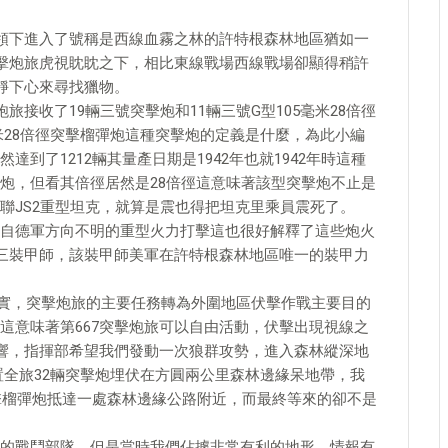
率領下進入了號稱是西線血霧之林的許特根森林地區猶如一
突擊炮旅虎視眈眈之下，相比東線戰場西線戰場卻顯得稍許
靜下心來尋找獵物。
旅接收了19輛三號突擊炮和11輛三號G型105毫米28倍徑
米28倍徑突擊榴彈炮這種突擊炮的定義是什麼，為此小編
到了1212輛其量產日期是1942年也就1942年時這種
炮，但看其倍徑居然是28倍徑這意味著該型突擊炮不止是
聯JS2重型坦克，就算是震也得把坦克里乘員震死了。
自德軍方向不明的重型火力打擊這也很好解釋了這些炮火
第三裝甲師，該裝甲師美軍在許特根森林地區唯一的裝甲力
了事實，突擊炮旅的主要任務轉為外圍地區伏擊作戰主要目的
這意味著第667突擊炮旅可以自由活動，伏擊出現視線之
打響，指揮部希望我們發動一次狼群攻勢，進入森林縱深地
置全旅32輛突擊炮埋伏在方圓兩公里森林邊緣呆地帶，我
突擊榴彈炮抵達一處森林邊緣公路附近，而最終等來的卻不是
的戰鬥部隊，但是當時我們佔據非常有利的地形，情報有