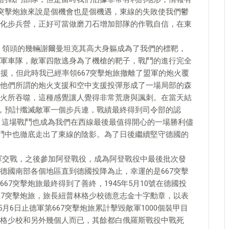
7突擊炮旅來說是個機會也是個機遇，東線的失敗使我們鬱
化步兵營，正好可當做磨刀石增加部隊的作戰自信，在東
間，領頭的幾輛謝爾曼坦克其高大身軀成為了我們的標靶，
軍車隊，敵軍四散逃身為了機槍的靶子，戰鬥的進行完全
援，但此時我已經率領667突擊炮旅撤離了盟軍的炮火覆
他們所謂的炮火支援和空中支援投彈形成了一場局部的森
火所吞噬，這種感覺讓人覺得非常荒唐與諷刺。在當天結
輛，預計殲滅敵軍一個步兵連，戰績最終得到司令部的認
輛。這場戰鬥也成為我們在西線最後最值得開心的一場勝利儘
戰鬥中也徹底走出了東線的陰影。為了日後繼續堅守德國的
與美軍交戰，之後參加阿登戰役，成為阿登戰役中最後批次發
德國南部各個地區直到德國投降為止，幸運的是667突擊
7突擊炮旅最終得到了善終，1945年5月10號在德國投
67突擊炮旅，旅長紐普林格少校德意志金十字勳章，以表
5月6日止德軍第667突擊炮旅累計擊毀敵軍1000個裝甲目
格少校和另外幾個人而已，其餘都白俄羅斯戰役中戰死