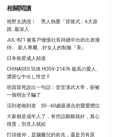
相關閱讀
視野太誘惑！ 男人熱愛「背後式」6大原
因...最深入
JUL-821 被客戶傲慢社長持續中出的出差接
待。 新人專屬、好女人的制服『美』
日本衛星成人頻道
CHINASES SUB HODV-21476 最高の愛人、
濃密な中出し性交 F
班固冒死說出一句話：堂堂漢武大帝，卻被
一個弱女子騙了
活到老啪到老 30∼60歲最適合的愛愛體位
大家都是成年人了，有些話聽聽就好，真心
很貴，別見人就給
打頭後仰，是腦癱兒的前兆，還是另有原