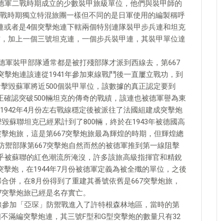
是德軍二戰時期成立的少數裝甲旅級單位，他們與裝甲師的
戰時期獨立特混旅團一樣但不同的是日軍使用的編製稱呼
連或者是4個突擊炮連下轄兩個特別連隊裝甲步兵連和坦克
右，加上一個三號坦克連，一個步兵裝甲連，其裝甲單位達
部德軍裝甲部隊通常都是被打殘部隊才派到西線去，第667
突擊炮連該連從1941年參加東線戰鬥後一直屢立戰功，到
計擊毀蘇軍將近500個裝甲單位，該數據的真正認定要到
真正確認突破500輛坦克的傳奇的戰績，該連也被德軍譽為東
942年4月份左右戰線穩定後被派往了法國組建成突擊炮
擊毀蘇聯坦克已經累計到了800輛，終於在1943年被德國高
7突擊炮旅，這是第667突擊炮旅最為輝煌的時期，但輝煌總
為防禦部隊第667突擊炮自然而然的被德軍推到第一線阻擊
幾乎被蘇聯的紅色潮流所淹沒，許多該旅高級指揮官和精銳
擊炮，在1944年7月份被德軍定義為被全殲的單位，之後
部合併，在8月份得到了重建其番號依舊是667突擊炮旅，
67突擊炮旅已經是名存實亡。
往西線參加「亞琛」防禦戰進入了許特根森林地區，當時的第
個不滿編突擊炮連，其三號F型和G型突擊炮的數量只有32