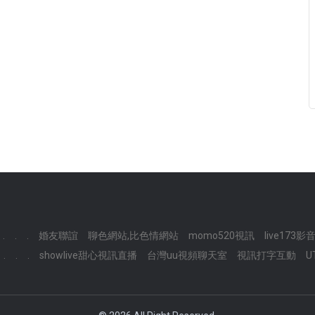
.
.
.
婚友聯誼
聊色網站,比色情網站
momo520視訊
live173影
.
.
.
showlive甜心視訊直播
台灣uu視頻聊天室
視訊打字互動
U