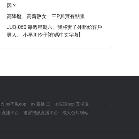
因？
高學歷、高薪熟女：三P其實有點累
JUQ-060 毎週星期六、我將妻子外租給客戶
男人。 小早川怜子[有碼中文字幕]
音秀ios下載app
av 直播 王
ut視訊app 安卓版
.
.
.
.
T直播平台
後宮視訊直播平台
成人色片網站