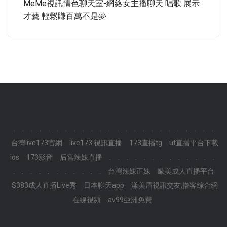
MeMe視訊情色聊天室-網絡女主播聊天 唱歌 展示
才藝 輕鬆賺百萬不是夢
.
.
.
.
.
.
.
.
.
.
.
.
.
.
.
.
.
.
.
.
.
.
.
.
台灣live173官網
live173 視訊直播
173直播tg
ut直播平台下載
ios
173影音
后宮辣妹直播
.
.
.
.
.
.
.
.
.
.
.
.
.
.
.
.
.
.
.
.
.
.
.
.
台灣辣妹正妹
歐美成人直播平台
S383成人直播Live秀
日本聊天app
漾美眉視訊交友,擼客綜合網
在線視頻
av99亞洲免費