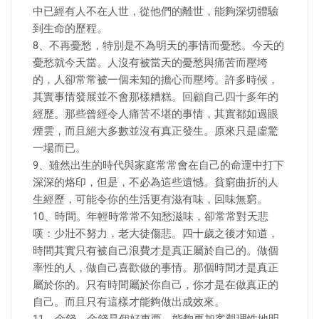
中已經有人不在人世，從他們的離世，能夠深切體驗
到生命的歷程。
8、不再憂愁，特別是不為明天的事情而憂愁。今天的
憂愁就今天當。人沒有被當天的憂愁與痛苦而壓垮
的，人卻常常被一個未知的擔心而壓垮。許多時候，
其實事情發展並不會那樣糟糕。回顧自己四十多年的
經歷。那些曾經令人痛苦不堪的事情，其實都如過眼
煙雲，而且絕大多數並沒有真正發生。原來只是虛驚
一場而已。
9、雖然出生的時代與家庭常常會在自己的命運中打下
深深的烙印，但是，不必為這些遺憾。貧窮曲折的人
生經歷，可能令你的生活更有滋有味，回味無窮。
10、時間。年輕時常常不知愁滋味，卻常常對天悲
嘆：少壯不努力，老大徒傷悲。四十歲之後才知道，
時間其實只有被自己浪費才是真正屬於自己的。做個
率性的人，做自己喜歡做的事情。那個時間才是真正
屬於你的。只有時間屬於你自己，你才是在做真正的
自己。而且只有這樣才能夠做出成效來。