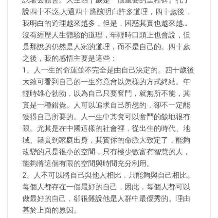
試著去體會。人生四十歲是一個重要的里程碑。孔子
說四十不惑.人過四十應該明白許多道理，四十歲後，
我明白的道理越來越多，但是，困惑其實也越來越…
沒有經歷人生體驗的道理，年輕時口頭上也會說，但
是那說的仍然是人家的道理，而不是自己的。四十歲
之後，我的感悟主要是這些：
1、人一生的命運並不完全是由自己決定的。四十歲後
大致可看到自己的一生究竟會以怎樣的方式終結。年
輕時雄心勃勃，以為自己只要奮鬥，就無所不能，其
實是一種錯覺。人可以追求自己所想的，卻不一定能
獲得自己所要的。人一生中其實可以奮鬥的餘地很有
限。尤其是在中國這樣的社會裡，從出生的時代、地
域、籍貫到家庭出身，其實你的命脈大致定了，能夠
改變的只是很小的空間，只有極少數富有智慧的人，
能夠將這個有限的空間與時間充分利用。
2、人不可以將自己與他人相比，只能夠與自己相比。
每個人都存在一個最好的自己，因此，每個人都可以
做最好的自己，卻很難說他是人群中最優秀的。理由
基於上面的原因。