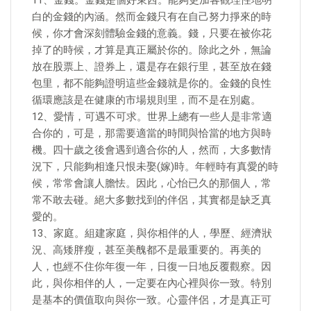
11、金錢。金錢是個好東西。能夠更加客觀理性地明
白的金錢的內涵。然而金錢只有在自己努力掙來的時
候，你才會深刻體驗金錢的意義。錢，只要在被你花
掉了的時候，才算是真正屬於你的。除此之外，無論
放在股票上、證券上，還是存在銀行里，甚至放在錢
包里，都不能夠證明這些金錢就是你的。金錢的良性
循環應該是在健康的市場規則里，而不是在別處。
12、愛情，可遇不可求。世界上總有一些人是非常適
合你的，可是，那需要適當的時間與恰當的地方與時
機。四十歲之後會遇到適合你的人，然而，大多數情
況下，只能夠相逢只恨未娶(嫁)時。年輕時有真愛的時
候，常常會讓人膽怯。因此，心怡已久的那個人，常
常不敢去碰。絕大多數找到的伴侶，其實都是缺乏真
愛的。
13、家庭。組建家庭，與你相伴的人，學歷、經濟狀
況、高矮胖瘦，甚至美醜都不是最重要的。再美的
人，也經不住你年復一年，日復一日地反覆觀察。因
此，與你相伴的人，一定要在內心裡與你一致。特別
是基本的價值取向與你一致。心靈伴侶，才是真正可