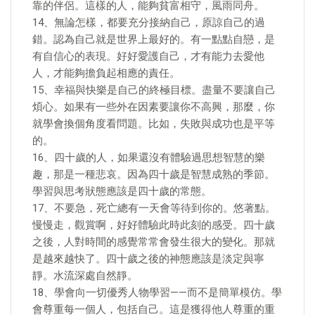
靠的伴侶。這樣的人，能夠貧富相守，風雨同舟。
14、無論怎樣，都要充分接納自己，原諒自己的過
錯。認為自己就是世界上最好的。有一點點自戀，是
有自信心的表現。好好愛護自己，才有能力去愛他
人，才能夠擔負起相應的責任。
15、幸福與快樂是自己的終極目標。盡量不要讓自己
煩心。如果有一些外在因素要讓你不高興，那麼，你
就學會換個角度看問題。比如，失敗與成功也是平等
的。
16、四十歲的人，如果還沒有體驗過思想智慧的樂
趣，那是一種悲哀。因為四十歲是智慧成熟的季節。
學習與思考狀態應該是四十歲的常態。
17、不要急，死亡總有一天會等待到你的。悠著點。
慢慢走，觀賞啊，好好體驗此時此刻的感受。四十歲
之後，人對時間的感覺常常會發生很大的變化。那就
是越來越快了。四十歲之後的神態應該是淡定與寧
靜。水流深處自然靜。
18、學會向一切優秀人物學習——而不是簡單模仿。學
會尊重每一個人，包括自己。這是獲得他人尊重的重