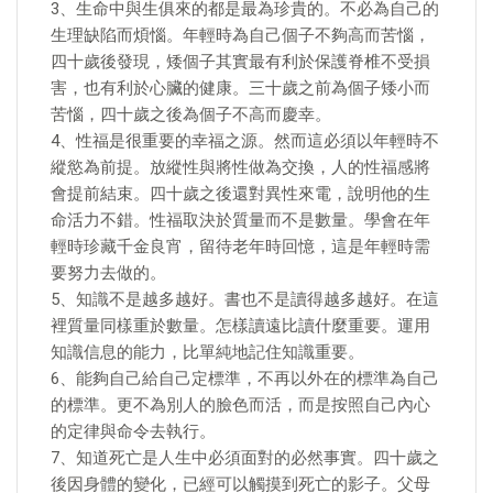
3、生命中與生俱來的都是最為珍貴的。不必為自己的
生理缺陷而煩惱。年輕時為自己個子不夠高而苦惱，
四十歲後發現，矮個子其實最有利於保護脊椎不受損
害，也有利於心臟的健康。三十歲之前為個子矮小而
苦惱，四十歲之後為個子不高而慶幸。
4、性福是很重要的幸福之源。然而這必須以年輕時不
縱慾為前提。放縱性與將性做為交換，人的性福感將
會提前結束。四十歲之後還對異性來電，說明他的生
命活力不錯。性福取決於質量而不是數量。學會在年
輕時珍藏千金良宵，留待老年時回憶，這是年輕時需
要努力去做的。
5、知識不是越多越好。書也不是讀得越多越好。在這
裡質量同樣重於數量。怎樣讀遠比讀什麼重要。運用
知識信息的能力，比單純地記住知識重要。
6、能夠自己給自己定標準，不再以外在的標準為自己
的標準。更不為別人的臉色而活，而是按照自己內心
的定律與命令去執行。
7、知道死亡是人生中必須面對的必然事實。四十歲之
後因身體的變化，已經可以觸摸到死亡的影子。父母