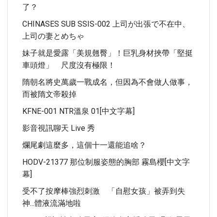
了？
CHINASES SUB SSIS-002 上司が出張で不在中、
上司の妻とめちゃ
妹子就是愛露「美規翹臀」！巨乳身材挾帶「堅挺
車頭燈」 尺度沒有極限！
隋朝名將史萬歲一戰成名，但因為不會做人做事，
而被隋文帝殺掉
KFNE-001 NTR溫泉 01[中文字幕]
影音視訊聊天 Live 秀
爛尾劇這麼多，這個十一還能追啥？
HODV-21377 那位制服姿態的胸部 霧島櫻[中文字
幕]
受不了按摩棒強烈刺激 「自慰女孩」被弄到失
神...體液流滿地啦