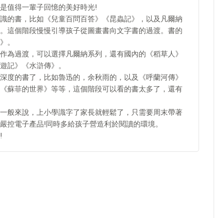
是值得一輩子回憶的美好時光!
長知識的書，比如《兒童百問百答》《昆蟲記》，以及凡爾納
。這個階段慢慢引導孩子從圖畫書向文字書的過渡。書的
》。
了，作為過渡，可以選擇凡爾納系列，還有國內的《稻草人》
遊記》《水滸傳》。
些有深度的書了，比如魯迅的，余秋雨的，以及《呼蘭河傳》
《蘇菲的世界》等等，這個階段可以看的書太多了，還有
導，一般來說，上小學識字了家長就輕鬆了，只需要周末帶著
嚴控電子產品!同時多給孩子營造利於閱讀的環境。
!