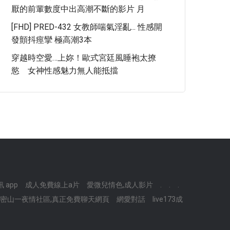
厭的前輩數度中出高潮不斷的影片 月
[FHD] PRED-432 女教師喘氣淫亂... 性感開
發顫抖痙攣 極高潮3本
穿越時空愛…上妳！歐式宮廷風睡袍太撩
慾 女神性感魅力無人能抵擋
 app
成人免費線上a片
愛微兒情色,成人影片
.
.
.
密山一夜情社區,真正免費聊天網頁
網愛對話
live173成