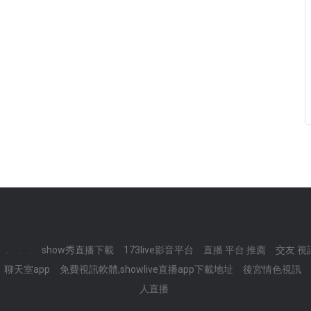
.
.
.
show秀直播下載
173live影音平台
直播 平台 推薦
交友 視訊
聊天室app
免費視訊軟體,showlive直播app下載地址
後宮情色視訊
人直播