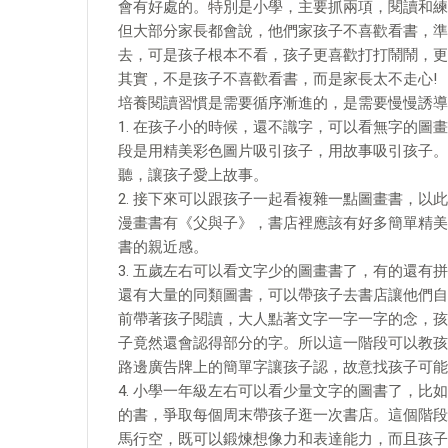
會有好處的。特別是小學，主要抓兩項，閱讀和練
但大部分家長都會說，他們家孩子不喜歡看書，準
去，可是孩子根本不看，孩子更喜歡打打鬧鬧，更
其實，不是孩子不喜歡看書，而是家長太不走心!
培養閱讀習慣是需要循序漸進的，是需要慢慢誘導
1. 在孩子小的時候，還不識字，可以看無字的
段是用精美彩色圖片吸引孩子，用故事吸引孩子。
聽，讓孩子愛上故事。
2. 接下來可以跟孩子一起看複雜一點圖畫書，
漫畫書有《父與子》，書店裡應該有好多簡單精美
書的親近感。
3. 五歲左右可以看文字少的圖畫書了，有的還
還有大量的同類圖書，可以帶孩子去書店讓他們自
前帶著孩子閱讀，大人點著文字一字一字的念，孩
子竟然還會認得部分的字。所以這一階段可以教孩
路邊廣告牌上的簡單字讓孩子認，故意找孩子可能
4. 小學一年級左右可以看少量文字的圖書了，
的書，爭取每個周末帶孩子逛一次書店。這個階段
馬行空，既可以鍛煉想像力和表達能力，而且孩子