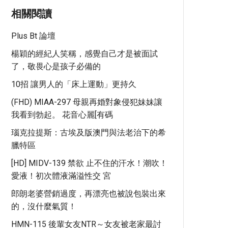
相關閱讀
Plus Bt 論壇
楊穎的經紀人笑稱，感覺自己才是被面試
了，敬畏心是孩子必備的
10招 讓男人的「床上運動」更持久
(FHD) MIAA-297 母親再婚對象侵犯妹妹讓
我看到勃起。 花音心麗[有碼
瑙克拉提斯：古埃及版澳門與法老治下的希
臘特區
[HD] MIDV-139 禁欲 止不住的汗水！潮吹！
愛液！初次體液滿溢性交 宮
郎朗老婆營銷過度，再漂亮也被說包裝出來
的，沒什麼氣質！
HMN-115 後輩女友NTR～女友被老家最討