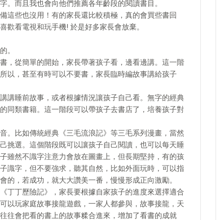
字。而且我也會向他們推薦各年齡段的閱讀書目。
備這些也沒用！有的家長還比較積極，真的會買些書回
喜歡看電視和玩手機! 於是好多家長會放棄。
的。
圖畫書，從簡單的開始，家長帶著孩子看，邊看邊講。這一階
所以，甚至有時可以不要書，家長臨時編故事講給孩子
以此講講睡前故事，或者根據情況讓孩子自己看。無字的經典
的同類書籍。這一階段可以帶孩子去書店了，培養孩子對
有拼音。比如傳統經典《三毛流浪記》等三毛系列漫畫，當然
己挑選。這個階段既可以讓孩子自己閱讀，也可以每天睡
子雖然不識字注意力會放在圖畫上，但長期堅持，有的孩
子識字，但不要強求，聽其自然，比如外面玩時，可以指
會的，若成功，就大大讚美一番，慢慢形成正向激勵。
比如《丁丁歷險記》，家長要根據自家孩子的進度來選擇適合
可以玩家庭故事接龍遊戲，一家人都參與，故事接龍，天
往往會把看的書上的故事糅合進來，增加了看書的成就